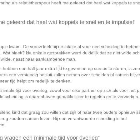
ring als relatietherapeut heeft me geleerd dat heel wat koppels te sne
 me geleerd dat heel wat koppels te snel en te impulsief
rapie kwam. De vrouw leek bij de intake al voor een scheiding te hebbe
”. Wat bleek? Na enkele gesprekken werd duidelijk dat ze niet wilde sc
n wilde, naast haar aanklampende man.
ebben een half jaar extra tijd te geven en op cursus te sturen, is zee
ners een verstandig besluit zullen nemen over scheiden of samen blijv
eer tijd helpt om redelijk te denken.
imale tijd voor overleg, zowel voor elke partner op zich als voor het p
e scheiding is daarenboven gemakkelijker te regelen en te verwerken. 
uilend kind dat graag zou willen dat zijn of haar twee ouders opnieuw 
terug zouden samen leven. Bij een verantwoorde scheiding is het
en.
g vragen een minimale tijd voor overleg”