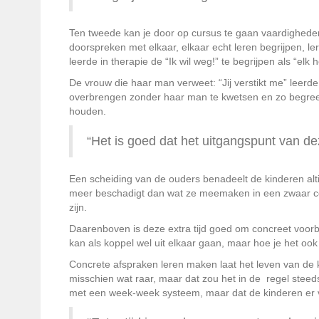
Ten tweede kan je door op cursus te gaan vaardigheden l
doorspreken met elkaar, elkaar echt leren begrijpen, l
leerde in therapie de “Ik wil weg!” te begrijpen als “elk
De vrouw die haar man verweet: “Jij verstikt me” leer
overbrengen zonder haar man te kwetsen en zo begreep
houden.
“Het is goed dat het uitgangspunt van dez
Een scheiding van de ouders benadeelt de kinderen alti
meer beschadigt dan wat ze meemaken in een zwaar conf
zijn.
Daarenboven is deze extra tijd goed om concreet voorbe
kan als koppel wel uit elkaar gaan, maar hoe je het ook d
Concrete afspraken leren maken laat het leven van de ki
misschien wat raar, maar dat zou het in de regel steed
met een week-week systeem, maar dat de kinderen er v