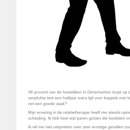
48 procent van de huwelijken in Denemarken loopt op d
verplichte test een halfjaar extra tijd voor koppels met 
net een goede zaak?
Mijn ervaring in de relatietherapie heeft me steeds opn
scheiding. Ik heb heel wat paren gezien die beslisten 
Ik wil me niet uitspreken over zeer ernstige gevallen z