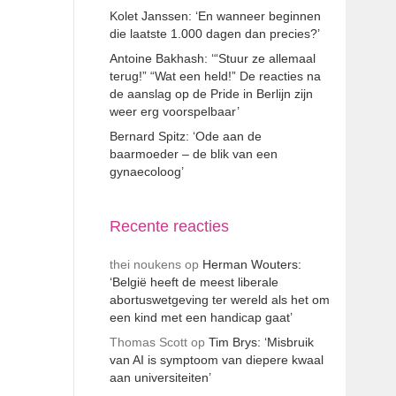
Kolet Janssen: ‘En wanneer beginnen
die laatste 1.000 dagen dan precies?’
Antoine Bakhash: ‘“Stuur ze allemaal
terug!” “Wat een held!” De reacties na
de aanslag op de Pride in Berlijn zijn
weer erg voorspelbaar’
Bernard Spitz: ‘Ode aan de
baarmoeder – de blik van een
gynaecoloog’
Recente reacties
thei noukens
op
Herman Wouters:
‘België heeft de meest liberale
abortuswetgeving ter wereld als het om
een kind met een handicap gaat’
Thomas Scott
op
Tim Brys: ‘Misbruik
van AI is symptoom van diepere kwaal
aan universiteiten’