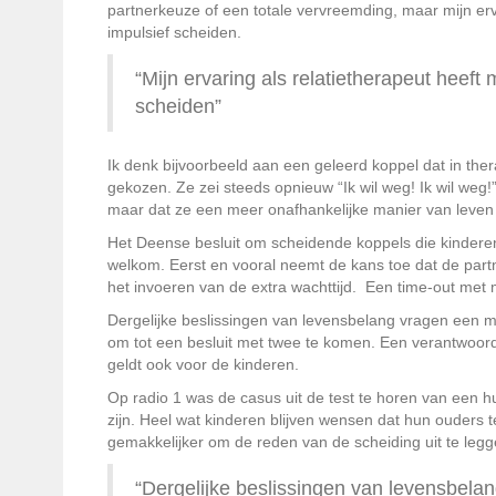
partnerkeuze of een totale vervreemding, maar mijn erva
impulsief scheiden.
“Mijn ervaring als relatietherapeut heeft
scheiden”
Ik denk bijvoorbeeld aan een geleerd koppel dat in the
gekozen. Ze zei steeds opnieuw “Ik wil weg! Ik wil weg!
maar dat ze een meer onafhankelijke manier van leve
Het Deense besluit om scheidende koppels die kinderen h
welkom. Eerst en vooral neemt de kans toe dat de part
het invoeren van de extra wachttijd. Een time-out met m
Dergelijke beslissingen van levensbelang vragen een min
om tot een besluit met twee te komen. Een verantwoord
geldt ook voor de kinderen.
Op radio 1 was de casus uit de test te horen van een h
zijn. Heel wat kinderen blijven wensen dat hun ouders 
gemakkelijker om de reden van de scheiding uit te legg
“Dergelijke beslissingen van levensbelan