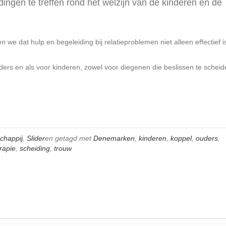
dingen te treffen rond het welzijn van de kinderen en de
we dat hulp en begeleiding bij relatieproblemen niet alleen effectief i
ders en als voor kinderen, zowel voor diegenen die beslissen te scheid
chappij
,
Slider
en getagd met
Denemarken
,
kinderen
,
koppel
,
ouders
,
erapie
,
scheiding
,
trouw