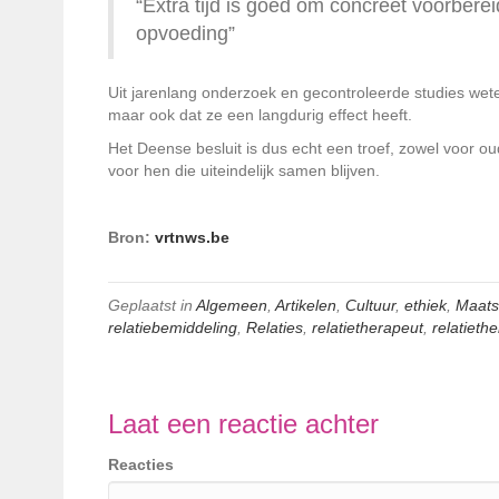
“Extra tijd is goed om concreet voorberei
opvoeding”
Uit jarenlang onderzoek en gecontroleerde studies weten 
maar ook dat ze een langdurig effect heeft.
Het Deense besluit is dus echt een troef, zowel voor ou
voor hen die uiteindelijk samen blijven.
Bron:
vrtnws.be
Geplaatst in
Algemeen
,
Artikelen
,
Cultuur
,
ethiek
,
Maats
relatiebemiddeling
,
Relaties
,
relatietherapeut
,
relatieth
Laat een reactie achter
Reacties