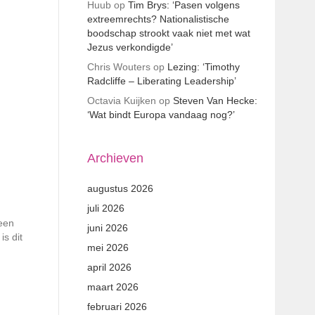
Huub
op
Tim Brys: ‘Pasen volgens
extreemrechts? Nationalistische
boodschap strookt vaak niet met wat
Jezus verkondigde’
Chris Wouters
op
Lezing: ‘Timothy
Radcliffe – Liberating Leadership’
Octavia Kuijken
op
Steven Van Hecke:
‘Wat bindt Europa vandaag nog?’
Archieven
augustus 2026
juli 2026
 een
juni 2026
is dit
mei 2026
april 2026
maart 2026
februari 2026