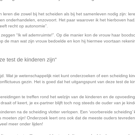
eren die zowel bij het scheiden als bij het samenleven nodig zijn: ler
eren onderhandelen, enzovoort. Het paar waarover ik het hierboven had
 heeft recht op autonomie”.
de zeggen “Ik wil ademruimte!”. Op die manier kon de vrouw haar boods
 de man wat zijn vrouw bedoelde en kon hij hiermee voortaan rekeni
e test de kinderen zijn”
jd. Wat je wetenschappelijk niet kunt onderzoeken of een scheiding ki
lictueus gezin. Het is goed dat het uitgangspunt van deze test de ki
reidingen te treffen rond het welzijn van de kinderen en de opvoeding
raait of keert, je ex-partner blijft toch nog steeds de ouder van je kin
nderen na de scheiding vlotter verlopen. Een ‘voorbereide scheiding’ k
s moeten zijn! Onderzoek leert ons ook dat de meeste ouders tevreden 
eel meer onder lijden!