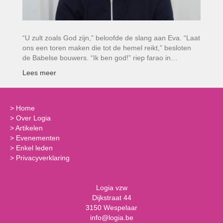
“U zult zoals God zijn,” beloofde de slang aan Eva. “Laat
ons een toren maken die tot de hemel reikt,” besloten
de Babelse bouwers. “Ik ben god!” riep farao in…
Lees meer
>
Home
>
Over Logia
>
Artikelen
>
Evenementen
>
Enkel leden
>
Privacyverklaring
Logia vzw
Dijkstraat 44
3150 Wespelaar
info@logia.be