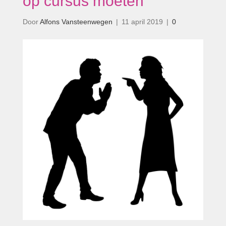
op cursus moeten’
Door
Alfons Vansteenwegen
|
11 april 2019
|
0