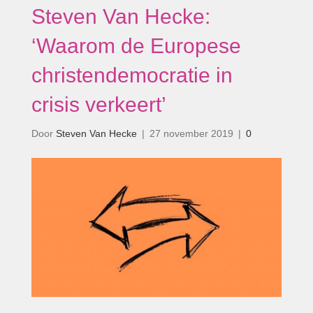
Steven Van Hecke:
‘Waarom de Europese
christendemocratie in
crisis verkeert’
Door
Steven Van Hecke
|
27 november 2019
|
0