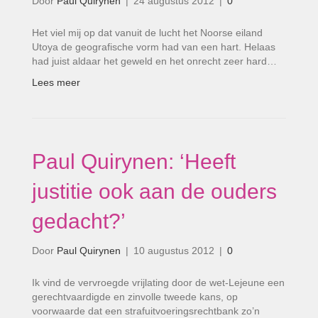
Door
Paul Quirynen
|
24 augustus 2012
|
0
Het viel mij op dat vanuit de lucht het Noorse eiland
Utoya de geografische vorm had van een hart. Helaas
had juist aldaar het geweld en het onrecht zeer hard…
Lees meer
Paul Quirynen: ‘Heeft
justitie ook aan de ouders
gedacht?’
Door
Paul Quirynen
|
10 augustus 2012
|
0
Ik vind de vervroegde vrijlating door de wet-Lejeune een
gerechtvaardigde en zinvolle tweede kans, op
voorwaarde dat een strafuitvoeringsrechtbank zo’n