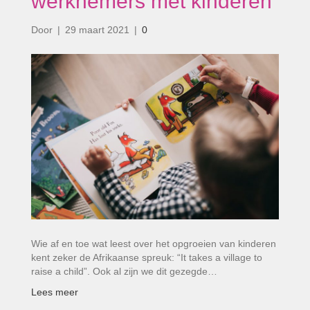
werknemers met kinderen’
Door
|
29 maart 2021
|
0
Wie af en toe wat leest over het opgroeien van kinderen
kent zeker de Afrikaanse spreuk: “It takes a village to
raise a child”. Ook al zijn we dit gezegde…
Lees meer