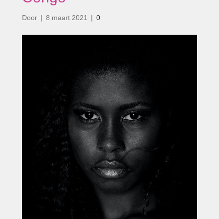
Door
|
8 maart 2021
|
0