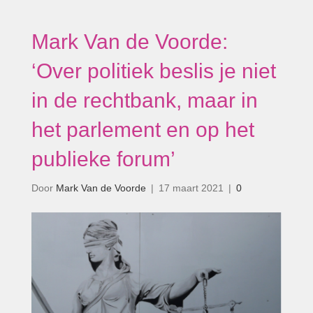
Mark Van de Voorde:
‘Over politiek beslis je niet
in de rechtbank, maar in
het parlement en op het
publieke forum’
Door
Mark Van de Voorde
|
17 maart 2021
|
0