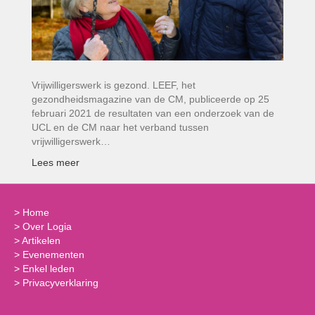
Vrijwilligerswerk is gezond. LEEF, het
gezondheidsmagazine van de CM, publiceerde op 25
februari 2021 de resultaten van een onderzoek van de
UCL en de CM naar het verband tussen
vrijwilligerswerk…
Lees meer
>
Home
>
Over Logia
>
Artikelen
>
Evenementen
>
Enkel leden
>
Privacyverklaring