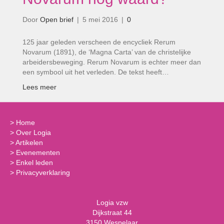
Door
Open brief
|
5 mei 2016
|
0
125 jaar geleden verscheen de encycliek Rerum
Novarum (1891), de ‘Magna Carta’ van de christelijke
arbeidersbeweging. Rerum Novarum is echter meer dan
een symbool uit het verleden. De tekst heeft…
Lees meer
>
Home
>
Over Logia
>
Artikelen
>
Evenementen
>
Enkel leden
>
Privacyverklaring
Logia vzw
Dijkstraat 44
3150 Wespelaar