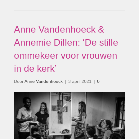
Anne Vandenhoeck &
Annemie Dillen: ‘De stille
ommekeer voor vrouwen
in de kerk’
Door
Anne Vandenhoeck
|
3 april 2021
|
0