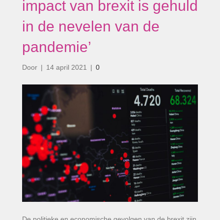
impact van brexit is gehuld
in de nevelen van de
pandemie’
Door
|
14 april 2021
|
0
De politieke en economische gevolgen van de brexit zijn