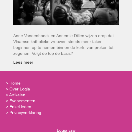
Anne Vandenhoeck en Annemie Dillen wijzen erop dat
Vlaamse katholieke vrouwen steeds meer taken
beginnen op te nemen binnen de kerk: van preken tot
zegenen. Volgt de top de basis?
Lees meer
>
Home
>
Over Logia
>
Artikelen
>
Evenementen
>
Enkel leden
>
Privacyverklaring
Logia vzw