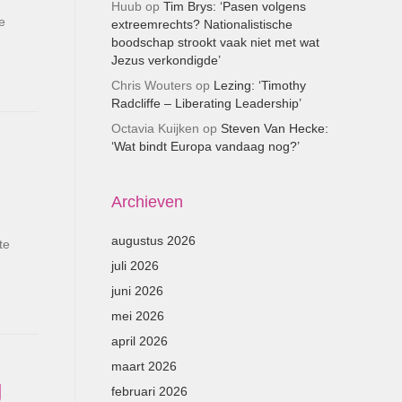
Huub
op
Tim Brys: ‘Pasen volgens
e
extreemrechts? Nationalistische
boodschap strookt vaak niet met wat
Jezus verkondigde’
Chris Wouters
op
Lezing: ‘Timothy
Radcliffe – Liberating Leadership’
Octavia Kuijken
op
Steven Van Hecke:
‘Wat bindt Europa vandaag nog?’
Archieven
augustus 2026
te
juli 2026
juni 2026
mei 2026
april 2026
maart 2026
g
februari 2026