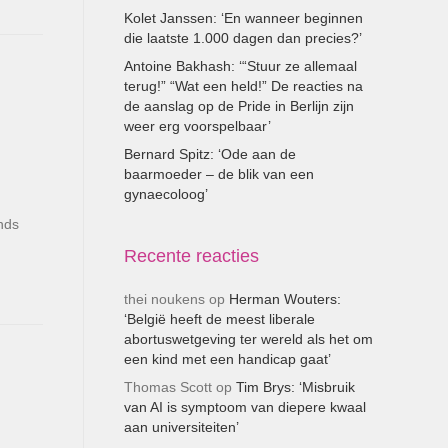
Kolet Janssen: ‘En wanneer beginnen
die laatste 1.000 dagen dan precies?’
Antoine Bakhash: ‘“Stuur ze allemaal
terug!” “Wat een held!” De reacties na
de aanslag op de Pride in Berlijn zijn
weer erg voorspelbaar’
Bernard Spitz: ‘Ode aan de
baarmoeder – de blik van een
gynaecoloog’
ands
Recente reacties
thei noukens
op
Herman Wouters:
‘België heeft de meest liberale
abortuswetgeving ter wereld als het om
een kind met een handicap gaat’
Thomas Scott
op
Tim Brys: ‘Misbruik
van AI is symptoom van diepere kwaal
aan universiteiten’