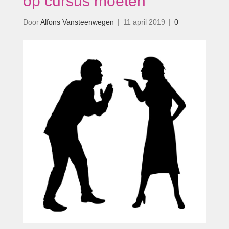
op cursus moeten’
Door
Alfons Vansteenwegen
|
11 april 2019
|
0