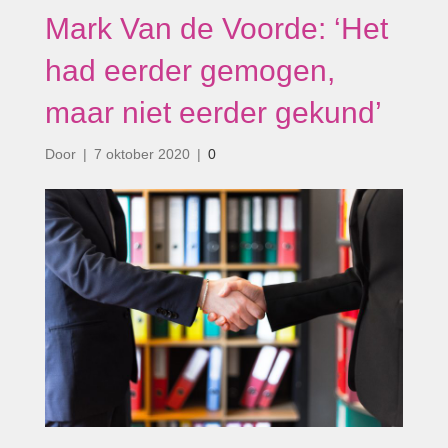
Mark Van de Voorde: ‘Het
had eerder gemogen,
maar niet eerder gekund’
Door
|
7 oktober 2020
|
0