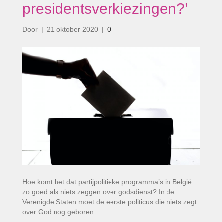
presidentsverkiezingen?’
Door
|
21 oktober 2020
|
0
Hoe komt het dat partijpolitieke programma’s in België
zo goed als niets zeggen over godsdienst? In de
Verenigde Staten moet de eerste politicus die niets zegt
over God nog geboren…