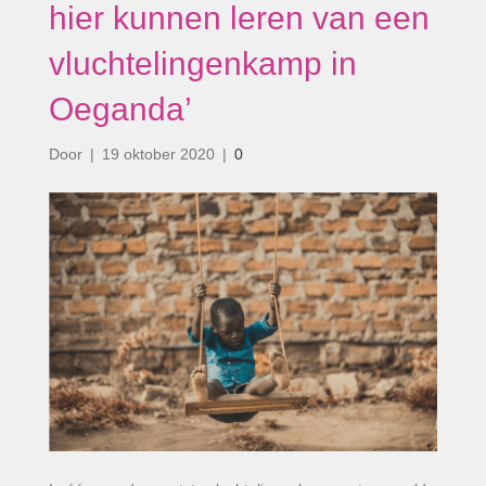
hier kunnen leren van een
vluchtelingenkamp in
Oeganda’
Door
|
19 oktober 2020
|
0