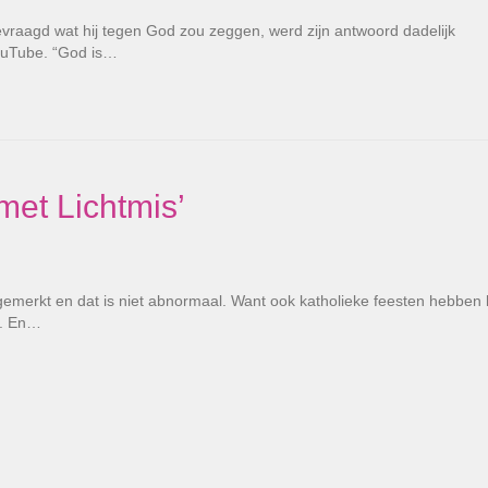
evraagd wat hij tegen God zou zeggen, werd zijn antwoord dadelijk
ouTube. “God is…
met Lichtmis’
t gemerkt en dat is niet abnormaal. Want ook katholieke feesten hebben 
n. En…