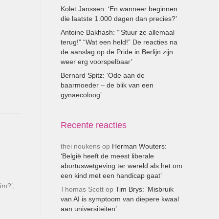
Kolet Janssen: ‘En wanneer beginnen
die laatste 1.000 dagen dan precies?’
Antoine Bakhash: ‘“Stuur ze allemaal
terug!” “Wat een held!” De reacties na
de aanslag op de Pride in Berlijn zijn
weer erg voorspelbaar’
Bernard Spitz: ‘Ode aan de
baarmoeder – de blik van een
gynaecoloog’
Recente reacties
thei noukens
op
Herman Wouters:
‘België heeft de meest liberale
abortuswetgeving ter wereld als het om
een kind met een handicap gaat’
im?’,
Thomas Scott
op
Tim Brys: ‘Misbruik
van AI is symptoom van diepere kwaal
aan universiteiten’