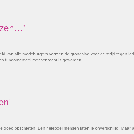
nzen…’
id van alle medeburgers vormen de grondslag voor de strijd tegen ie
t een fundamenteel mensenrecht is geworden…
en’
je goed opschieten. Een heleboel mensen laten je onverschillig. Maar 