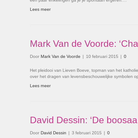
een paar enkelingen ga je je spontaan ergeren.…
Lees meer
Mark Van de Voorde: ‘Char
Door
Mark Van de Voorde
|
10 februari 2015
|
0
Het pleidooi van Lieven Boeve, topman van het katholi
over het dragen van levensbeschouwelijke symbolen o
Lees meer
David Dessin: ‘De boosaa
Door
David Dessin
|
3 februari 2015
|
0