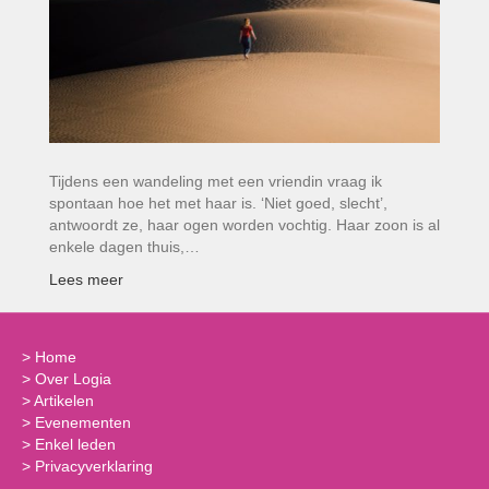
Tijdens een wandeling met een vriendin vraag ik
spontaan hoe het met haar is. ‘Niet goed, slecht’,
antwoordt ze, haar ogen worden vochtig. Haar zoon is al
enkele dagen thuis,…
Lees meer
>
Home
>
Over Logia
>
Artikelen
>
Evenementen
>
Enkel leden
>
Privacyverklaring