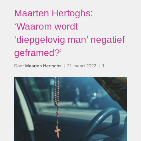
Maarten Hertoghs:
‘Waarom wordt
‘diepgelovig man’ negatief
geframed?’
Door
Maarten Hertoghs
|
21 maart 2022
|
1