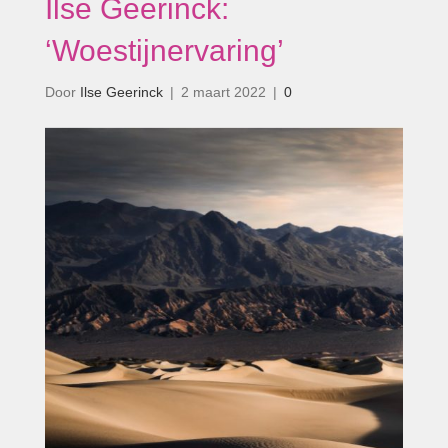
Ilse Geerinck:
‘Woestijnervaring’
Door
Ilse Geerinck
|
2 maart 2022
|
0