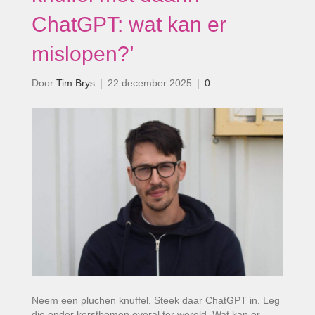
ChatGPT: wat kan er
mislopen?’
Door
Tim Brys
|
22 december 2025
|
0
Neem een pluchen knuffel. Steek daar ChatGPT in. Leg
die onder kerstbomen overal ter wereld. Wat kan er