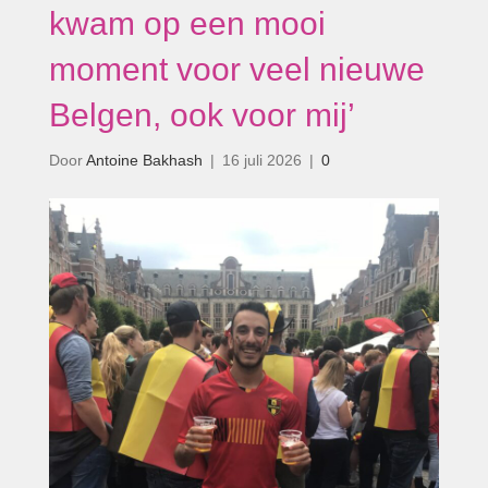
kwam op een mooi
moment voor veel nieuwe
Belgen, ook voor mij’
Door
Antoine Bakhash
|
16 juli 2026
|
0