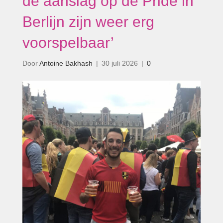
de aanslag op de Pride in
Berlijn zijn weer erg
voorspelbaar’
Door
Antoine Bakhash
|
30 juli 2026
|
0