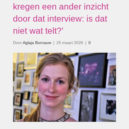
kregen een ander inzicht
door dat interview: is dat
niet wat telt?’
Door
Aglaja Bornauw
|
25 maart 2026
|
0