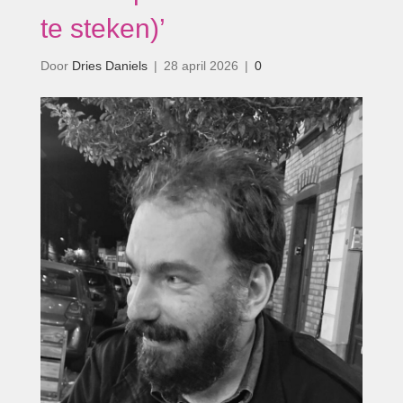
te steken)’
Door
Dries Daniels
|
28 april 2026
|
0