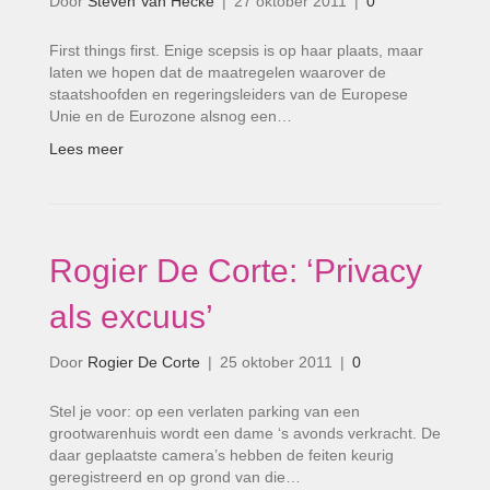
Door
Steven Van Hecke
|
27 oktober 2011
|
0
First things first. Enige scepsis is op haar plaats, maar
laten we hopen dat de maatregelen waarover de
staatshoofden en regeringsleiders van de Europese
Unie en de Eurozone alsnog een…
Lees meer
Rogier De Corte: ‘Privacy
als excuus’
Door
Rogier De Corte
|
25 oktober 2011
|
0
Stel je voor: op een verlaten parking van een
grootwarenhuis wordt een dame ‘s avonds verkracht. De
daar geplaatste camera’s hebben de feiten keurig
geregistreerd en op grond van die…