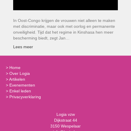
In Oost-Congo krijgen de vrouwen niet alleen te maken
met discriminatie, maar ook met oorlog en permanente
onveiligheid. Tijd dat het regime in Kinshasa hen meer
bescherming biedt, zegt Jan…
Lees meer
>
Home
>
Over Logia
>
Artikelen
>
Evenementen
>
Enkel leden
>
Privacyverklaring
Logia vzw
Dijkstraat 44
3150 Wespelaar