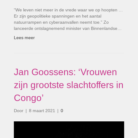
“We leven niet meer in de vrede waar we op hoopten …
Er zijn geopolitieke spanningen en het aantal
natuurrampen en cyberaanvallen neemt toe.” Zo
lanceerde ontslagnemend minister van Binnenlandse…
Lees meer
Jan Goossens: ‘Vrouwen
zijn grootste slachtoffers in
Congo’
Door
|
8 maart 2021
|
0