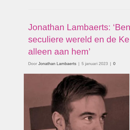
Jonathan Lambaerts: ‘Ben
seculiere wereld en de Ker
alleen aan hem’
Door
Jonathan Lambaerts
|
5 januari 2023
|
0