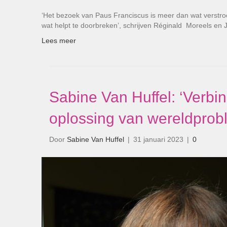
‘Het bezoek van Paus Franciscus is meer dan wat verstroo
wat helpt te doorbreken’, schrijven Réginald Moreels e
Lees meer
Sabine Van Huffel: ‘Verbi
oplossing van wereldprob
Door
Sabine Van Huffel
|
31 januari 2023
|
0