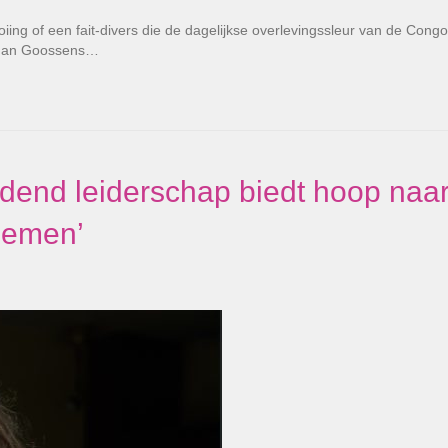
iing of een fait-divers die de dagelijkse overlevingssleur van de Cong
n Jan Goossens…
ndend leiderschap biedt hoop naa
lemen’