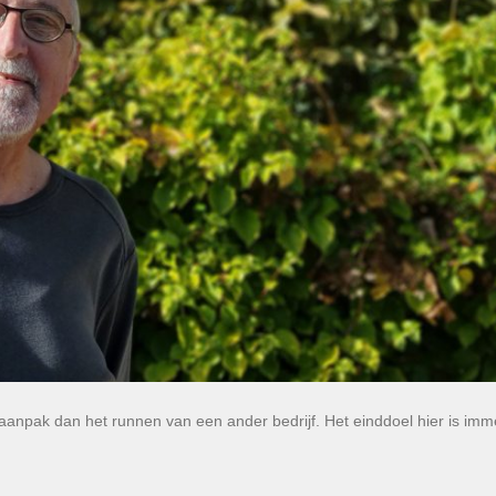
anpak dan het runnen van een ander bedrijf. Het einddoel hier is imme