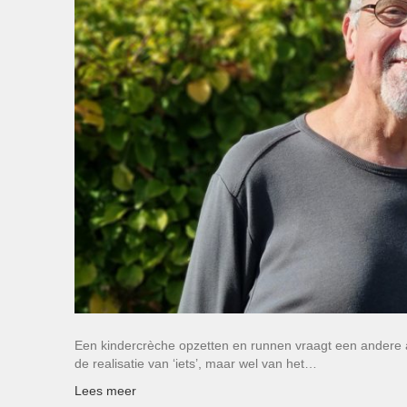
Een kindercrèche opzetten en runnen vraagt een andere a
de realisatie van ‘iets’, maar wel van het…
Lees meer