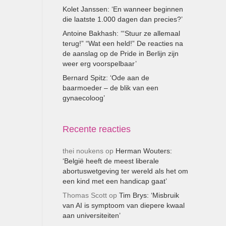
Kolet Janssen: ‘En wanneer beginnen
die laatste 1.000 dagen dan precies?’
Antoine Bakhash: ‘“Stuur ze allemaal
terug!” “Wat een held!” De reacties na
de aanslag op de Pride in Berlijn zijn
weer erg voorspelbaar’
Bernard Spitz: ‘Ode aan de
baarmoeder – de blik van een
gynaecoloog’
Recente reacties
thei noukens
op
Herman Wouters:
‘België heeft de meest liberale
abortuswetgeving ter wereld als het om
een kind met een handicap gaat’
Thomas Scott
op
Tim Brys: ‘Misbruik
van AI is symptoom van diepere kwaal
aan universiteiten’