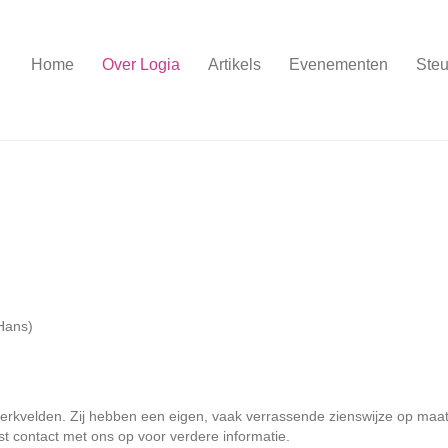
Home
Over Logia
Artikels
Evenementen
Steu
Hans)
 werkvelden. Zij hebben een eigen, vaak verrassende zienswijze op maa
t contact met ons op voor verdere informatie.