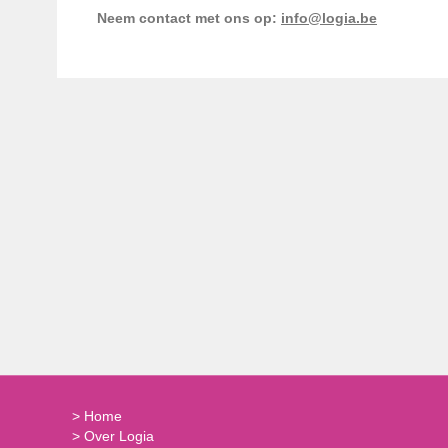
Neem contact met ons op:
info@logia.be
>
Home
>
Over Logia