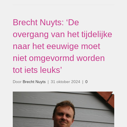
Brecht Nuyts: ‘De
overgang van het tijdelijke
naar het eeuwige moet
niet omgevormd worden
tot iets leuks’
Door
Brecht Nuyts
|
31 oktober 2024
|
0