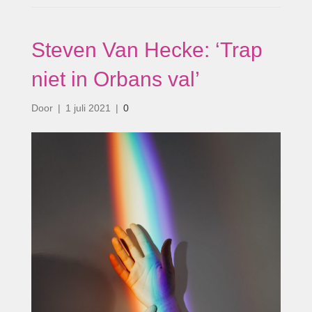
Steven Van Hecke: ‘Trap
niet in Orbans val’
Door
|
1 juli 2021
|
0