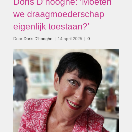
Doris D’hooghe: ‘Moeten
we draagmoederschap
eigenlijk toestaan?’
Door
Doris D'hooghe
|
14 april 2025
|
0