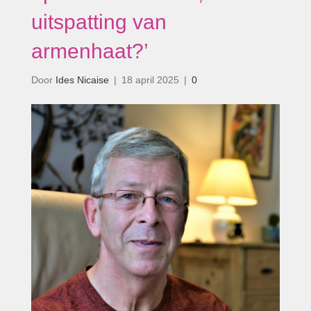
uitspatting van
armenhaat?’
Door
Ides Nicaise
|
18 april 2025
|
0