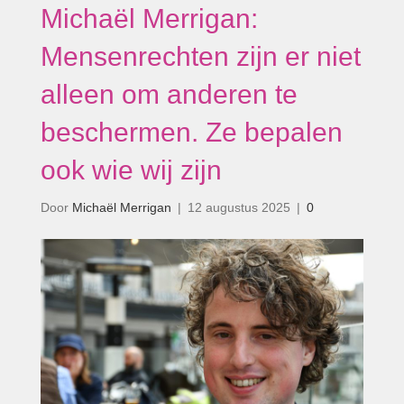
Michaël Merrigan:
Mensenrechten zijn er niet
alleen om anderen te
beschermen. Ze bepalen
ook wie wij zijn
Door
Michaël Merrigan
|
12 augustus 2025
|
0