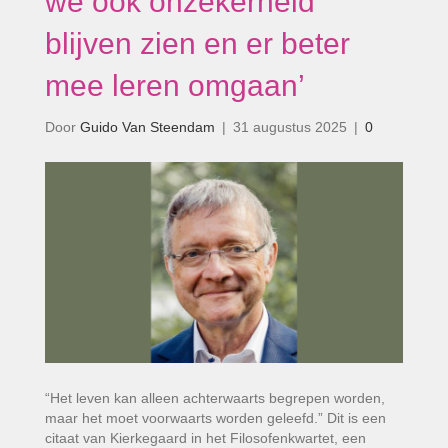
we ook onzekerheid
blijven zien en er beter
mee leren omgaan’
Door
Guido Van Steendam
|
31 augustus 2025
|
0
“Het leven kan alleen achterwaarts begrepen worden,
maar het moet voorwaarts worden geleefd.” Dit is een
citaat van Kierkegaard in het Filosofenkwartet, een