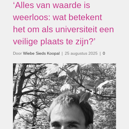
‘Alles van waarde is
weerloos: wat betekent
het om als universiteit een
veilige plaats te zijn?’
Door
Wiebe Sieds Koopal
|
25 augustus 2025
|
0