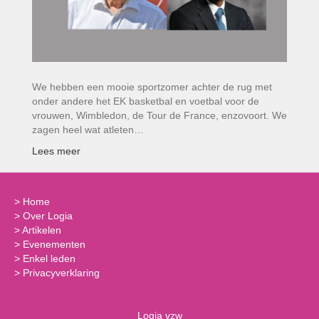
We hebben een mooie sportzomer achter de rug met
onder andere het EK basketbal en voetbal voor de
vrouwen, Wimbledon, de Tour de France, enzovoort. We
zagen heel wat atleten…
Lees meer
>
Home
>
Over Logia
>
Artikelen
>
Evenementen
>
Enkel leden
>
Privacyverklaring
Logia vzw