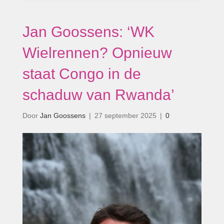
Jan Goossens: ‘WK
Wielrennen? Opnieuw
staat Congo in de
schaduw van Rwanda’
Door
Jan Goossens
|
27 september 2025
|
0