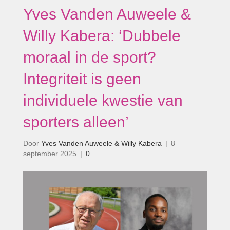
Yves Vanden Auweele &
Willy Kabera: ‘Dubbele
moraal in de sport?
Integriteit is geen
individuele kwestie van
sporters alleen’
Door
Yves Vanden Auweele & Willy Kabera
|
8
september 2025
|
0