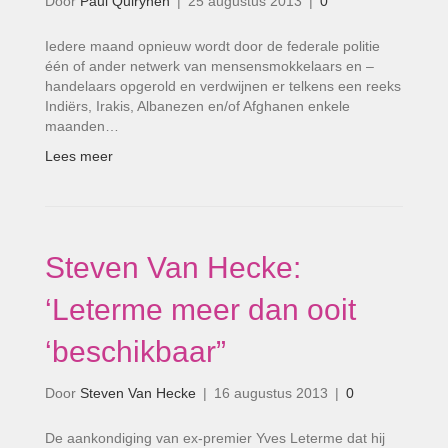
Door
Paul Quirynen
|
25 augustus 2013
|
0
Iedere maand opnieuw wordt door de federale politie
één of ander netwerk van mensensmokkelaars en –
handelaars opgerold en verdwijnen er telkens een reeks
Indiërs, Irakis, Albanezen en/of Afghanen enkele
maanden…
Lees meer
Steven Van Hecke:
‘Leterme meer dan ooit
‘beschikbaar”
Door
Steven Van Hecke
|
16 augustus 2013
|
0
De aankondiging van ex-premier Yves Leterme dat hij