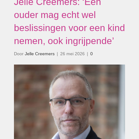
Jelle Creemers: ‘Een
ouder mag echt wel
beslissingen voor een kind
nemen, ook ingrijpende’
Door
Jelle Creemers
|
26 mei 2026
|
0