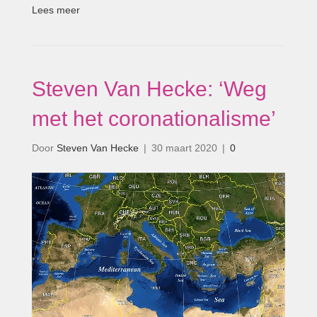
Lees meer
Steven Van Hecke: ‘Weg
met het coronationalisme’
Door
Steven Van Hecke
|
30 maart 2020
|
0