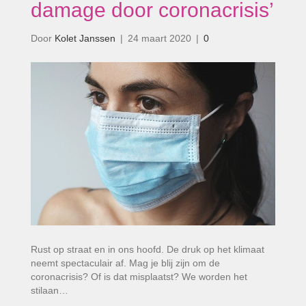
damage door coronacrisis’
Door
Kolet Janssen
|
24 maart 2020
|
0
Rust op straat en in ons hoofd. De druk op het klimaat
neemt spectaculair af. Mag je blij zijn om de
coronacrisis? Of is dat misplaatst? We worden het
stilaan…