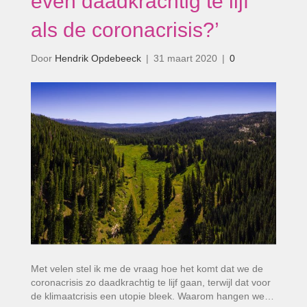
even daadkrachtig te lijf
als de coronacrisis?’
Door
Hendrik Opdebeeck
|
31 maart 2020
|
0
Met velen stel ik me de vraag hoe het komt dat we de
coronacrisis zo daadkrachtig te lijf gaan, terwijl dat voor
de klimaatcrisis een utopie bleek. Waarom hangen we…