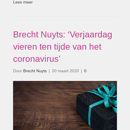
Lees meer
Brecht Nuyts: ‘Verjaardag
vieren ten tijde van het
coronavirus’
Door
Brecht Nuyts
|
20 maart 2020
|
0