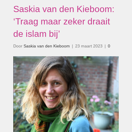
Saskia van den Kieboom:
‘Traag maar zeker draait
de islam bij’
Door
Saskia van den Kieboom
|
23 maart 2023
|
0