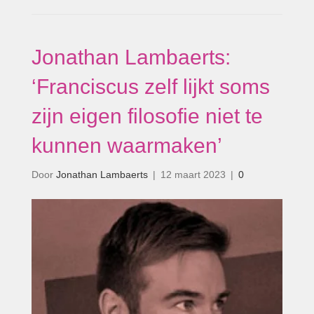
Jonathan Lambaerts:
‘Franciscus zelf lijkt soms
zijn eigen filosofie niet te
kunnen waarmaken’
Door
Jonathan Lambaerts
|
12 maart 2023
|
0