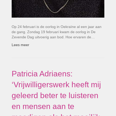
Op 24 februari is de oorlog in Oekraïne al een jaar aan
de gang. Zondag 19 februari kwam de oorlog in De
Zevende Dag uitvoerig aan bod. Hoe ervaren de…
Lees meer
Patricia Adriaens:
‘Vrijwilligerswerk heeft mij
geleerd beter te luisteren
en mensen aan te