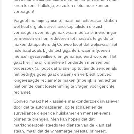
leren lezen’. Halleluja, ze zullen niets meer kunnen
verbergen!
Vergeef me mijn cynisme, maar hun uitspraken klinken
wel heel erg als surveillancekapitalisten die zich
verheugen over het gemak waarmee ze binnendringen
bij mensen en hen reduceren tot massa’s te gelde te
maken datapunten. Bij Conveo loopt dat weliswaar niet
helemaal zoals bij de techgiganten, waar miljoenen
mensen gesurveilleerd en gemanipuleerd worden. Het
gaat hier ‘maar’ om enkele honderden mensen per
onderzoek (al loopt dat al snel op tot tienduizenden als
het bedrijfje goed gaat draaien) en verbiedt Conveo
‘ongevraagde reclame’ te maken (moeilijk is het echter
niet om de klant toestemming te vragen voor gerichte
reclame).
Conveo maakt het klassieke marktonderzoek invasiever
door dat te automatiseren, op te schalen en de
surveillance dieper de huiskamer en mensenlevens
binnen te brengen. Men kan hopen dat dat
marktonderzoek steeds ten dienste van de klant zal
staan, maar dat de winstmarge meestal primeert,