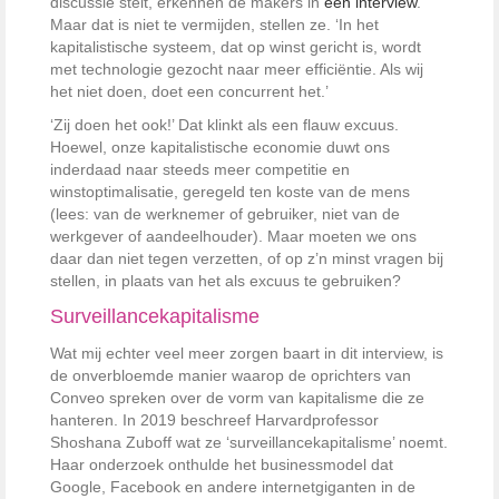
discussie stelt, erkennen de makers in
een interview
.
Maar dat is niet te vermijden, stellen ze. ‘In het
kapitalistische systeem, dat op winst gericht is, wordt
met technologie gezocht naar meer efficiëntie. Als wij
het niet doen, doet een concurrent het.’
‘Zij doen het ook!’ Dat klinkt als een flauw excuus.
Hoewel, onze kapitalistische economie duwt ons
inderdaad naar steeds meer competitie en
winstoptimalisatie, geregeld ten koste van de mens
(lees: van de werknemer of gebruiker, niet van de
werkgever of aandeelhouder). Maar moeten we ons
daar dan niet tegen verzetten, of op z’n minst vragen bij
stellen, in plaats van het als excuus te gebruiken?
Surveillancekapitalisme
Wat mij echter veel meer zorgen baart in dit interview, is
de onverbloemde manier waarop de oprichters van
Conveo spreken over de vorm van kapitalisme die ze
hanteren. In 2019 beschreef Harvardprofessor
Shoshana Zuboff wat ze ‘surveillancekapitalisme’ noemt.
Haar onderzoek onthulde het businessmodel dat
Google, Facebook en andere internetgiganten in de