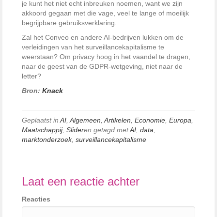
je kunt het niet echt inbreuken noemen, want we zijn
akkoord gegaan met die vage, veel te lange of moeilijk
begrijpbare gebruiksverklaring.
Zal het Conveo en andere AI-bedrijven lukken om de
verleidingen van het surveillancekapitalisme te
weerstaan? Om privacy hoog in het vaandel te dragen,
naar de geest van de GDPR-wetgeving, niet naar de
letter?
Bron:
Knack
Geplaatst in
AI
,
Algemeen
,
Artikelen
,
Economie
,
Europa
,
Maatschappij
,
Slider
en getagd met
AI
,
data
,
marktonderzoek
,
surveillancekapitalisme
Laat een reactie achter
Reacties