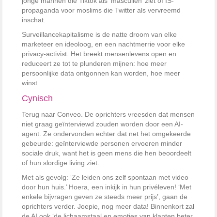
jonge mannen die Tiktok als ‘masculien’ ziet of IS-
propaganda voor moslims die Twitter als vervreemd
inschat.
Surveillancekapitalisme is de natte droom van elke
marketeer en ideoloog, en een nachtmerrie voor elke
privacy-activist. Het breekt mensenlevens open en
reduceert ze tot te plunderen mijnen: hoe meer
persoonlijke data ontgonnen kan worden, hoe meer
winst.
Cynisch
Terug naar Conveo. De oprichters vreesden dat mensen
niet graag geïnterviewd zouden worden door een AI-
agent. Ze ondervonden echter dat net het omgekeerde
gebeurde: geïnterviewde personen ervoeren minder
sociale druk, want het is geen mens die hen beoordeelt
of hun slordige living ziet.
Met als gevolg: ‘Ze leiden ons zelf spontaan met video
door hun huis.’ Hoera, een inkijk in hun privéleven! ‘Met
enkele bijvragen geven ze steeds meer prijs’, gaan de
oprichters verder. Joepie, nog meer data! Binnenkort zal
de AI ook ‘de lichaamstaal en emoties van klanten beter