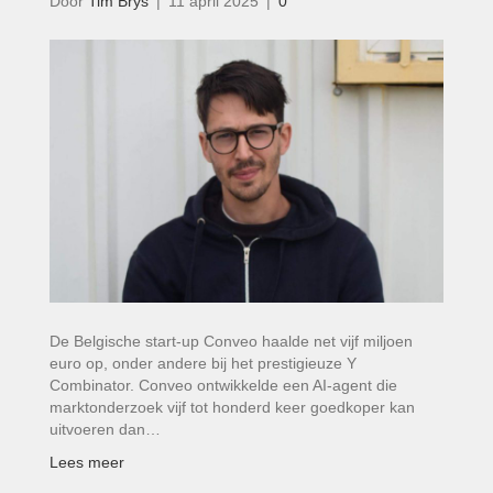
Door
Tim Brys
|
11 april 2025
|
0
De Belgische start-up Conveo haalde net vijf miljoen
euro op, onder andere bij het prestigieuze Y
Combinator. Conveo ontwikkelde een AI-agent die
marktonderzoek vijf tot honderd keer goedkoper kan
uitvoeren dan…
Lees meer