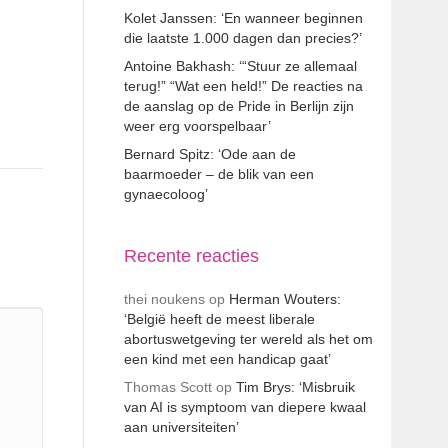
Kolet Janssen: ‘En wanneer beginnen
die laatste 1.000 dagen dan precies?’
Antoine Bakhash: ‘“Stuur ze allemaal
terug!” “Wat een held!” De reacties na
de aanslag op de Pride in Berlijn zijn
weer erg voorspelbaar’
Bernard Spitz: ‘Ode aan de
baarmoeder – de blik van een
gynaecoloog’
Recente reacties
thei noukens
op
Herman Wouters:
‘België heeft de meest liberale
abortuswetgeving ter wereld als het om
een kind met een handicap gaat’
Thomas Scott
op
Tim Brys: ‘Misbruik
van AI is symptoom van diepere kwaal
aan universiteiten’