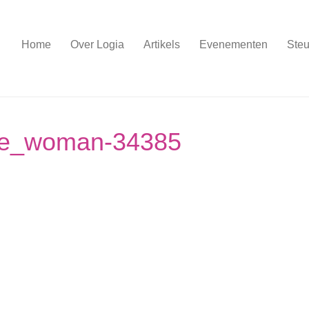
Home
Over Logia
Artikels
Evenementen
Steu
kle_woman-34385