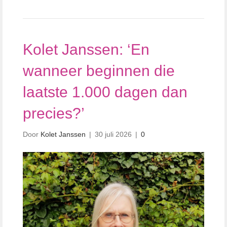
Kolet Janssen: ‘En
wanneer beginnen die
laatste 1.000 dagen dan
precies?’
Door
Kolet Janssen
|
30 juli 2026
|
0