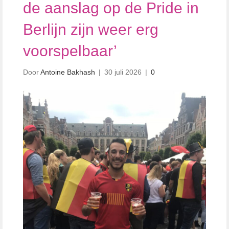
de aanslag op de Pride in
Berlijn zijn weer erg
voorspelbaar’
Door
Antoine Bakhash
|
30 juli 2026
|
0