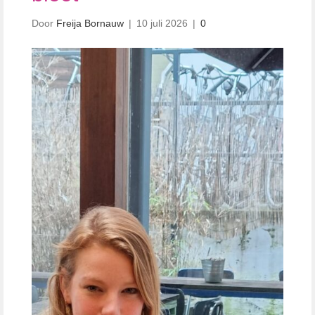
Door
Freija Bornauw
|
10 juli 2026
|
0