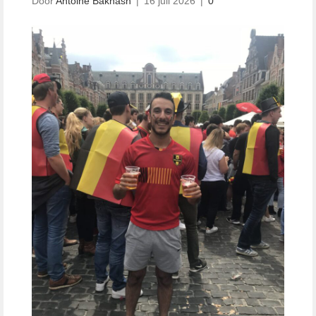
Door
Antoine Bakhash
|
16 juli 2026
|
0