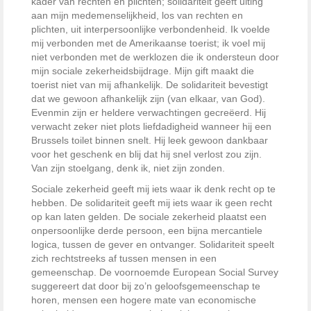
kader van rechten en plichten; solidariteit geeft uiting
aan mijn medemenselijkheid, los van rechten en
plichten, uit interpersoonlijke verbondenheid. Ik voelde
mij verbonden met de Amerikaanse toerist; ik voel mij
niet verbonden met de werklozen die ik ondersteun door
mijn sociale zekerheidsbijdrage. Mijn gift maakt die
toerist niet van mij afhankelijk. De solidariteit bevestigt
dat we gewoon afhankelijk zijn (van elkaar, van God).
Evenmin zijn er heldere verwachtingen gecreëerd. Hij
verwacht zeker niet plots liefdadigheid wanneer hij een
Brussels toilet binnen snelt. Hij leek gewoon dankbaar
voor het geschenk en blij dat hij snel verlost zou zijn.
Van zijn stoelgang, denk ik, niet zijn zonden.
Sociale zekerheid geeft mij iets waar ik denk recht op te
hebben. De solidariteit geeft mij iets waar ik geen recht
op kan laten gelden. De sociale zekerheid plaatst een
onpersoonlijke derde persoon, een bijna mercantiele
logica, tussen de gever en ontvanger. Solidariteit speelt
zich rechtstreeks af tussen mensen in een
gemeenschap. De voornoemde European Social Survey
suggereert dat door bij zo’n geloofsgemeenschap te
horen, mensen een hogere mate van economische