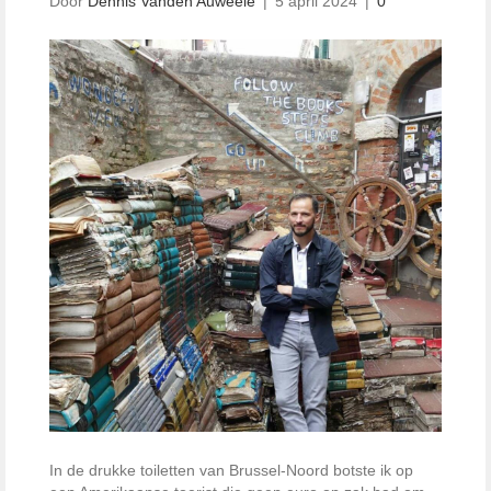
Door
Dennis Vanden Auweele
|
5 april 2024
|
0
In de drukke toiletten van Brussel-Noord botste ik op