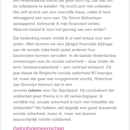
een Amerikaanse toerist die geen euro op zak had om
de toiletdame te betalen. Hij mocht zich niet ontlasten.
Net zelf verlost van een overvolle blaas, reikte ik hem
stilzwijgend een euro aan. De Simon Bolivarlaan
opstappend, betreurde ik mijn financieel verlies.
Waarom betaal ik voor het gevoeg van een ander?
Die bedenking kwam omdat ik al veel betaal voor een
ander. Allen leveren we een (lijvige) financiële bijdrage
aan de sociale zekerheid opdat anderen hun
basisnoden kunnen vervullen. In de laatste Nederlandse
verkiezingen was de sociale zekerheid – daar onder de
term ‘bestaanszekerheid’ – een centraal twistpunt. Dit
jaar blaast de Belgische sociale zekerheid 80 kaarsjes
uit, maar dat gaat wat onopgemerkt voorbij. Historicus
Jan Dumolyn betreurt dat in een
recente
column
voor
De Standaard
. Hij concludeert dat
solidariteit geen thema is in dit verkiezingsjaar. Ik
verslikte mij: sociale zekerheid is toch niet hetzelfde als
solidariteit? We hebben wel degelijk een goed draaiende
sociale zekerheid, meen ik, maar net daarom
waarschijnlijk minder solidariteit.
Geloofsgemeenschap