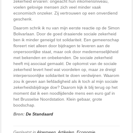
zekerheid ervaren: ongeacht hun inkomensniveau,
voelen gelovige mensen zich veel minder vaak
economisch onzeker. Zij vertrouwen op een onverdiend
geschenk.
Daarom schrik ik nu van mijn eerste reactie op de Simon
Bolivarlaan. Door de goed draaiende sociale zekerheid
ben ik minder geneigd tot solidariteit. Een gemeenschap
floreert niet alleen door bijdragen te leveren aan de
onpersoonlijke staat, maar ook door medemenselijkheid
met bekenden en onbekenden. De sociale zekerheid
heeft mij asociaal gemaakt. De opkomst van de sociale
zekerheid levert heel wat voordelen op, maar ze dreigt
interpersoonlijke solidariteit te doen verdwijnen. Waarom
zou ik geven aan liefdadigheid als ik toch al mijn sociale
zekerheidsbijdrage doe? Daarom kijk ik blij terug op het
moment dat ik een noodlijdende mens een euro gaf in
het Brusselse Noordstation. Klein gebaar, grote
boodschap.
Bron:
De Standaard
Geplaatst in
Algemeen
,
Artikelen
,
Economie
,