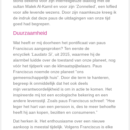
stond bekend voor zijn interreligieuze dialoog met de
sultan Malek Al-Kamil en voor zijn ‘Zonnelied’, een loflied
voor alle levende wezens. Door zijn naamkeuze kreeg ik
de indruk dat deze paus de uitdagingen van onze tijd
goed had begrepen.
Duurzaamheid
Wat heeft er mij doorheen het pontificaat van paus
Franciscus aangesproken? Ten eerste de
encycliek
‘Laudato Si
’, uit 2015, waarmee hij de
alarmbel luidde over de toestand van onze planeet, nog
vóór het tijdperk van de klimaatspijbelaars. Paus
Franciscus noemde onze planeet “ons
gemeenschappelijk huis”. Door die term te hanteren,
begreep ik onmiddellijk dat het ook deels
mijn
verantwoordelijkheid is om in actie te komen. Het
inspireerde mij tot een ecologische bekering en een
andere levensstijl. Zoals paus Franciscus schreef: “Hoe
leger het hart van een persoon is, des te meer behoefte
heeft hij aan kopen, bezitten en consumeren.”
Dat herken ik. Het enthousiasme over een nieuwe
aankoop is meestal tijdelijk. Volgens Franciscus is elke