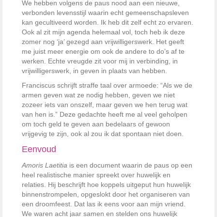
We hebben volgens de paus nood aan een nieuwe,
verbonden levensstijl waarin echt gemeenschapsleven
kan gecultiveerd worden. Ik heb dit zelf echt zo ervaren.
Ook al zit mijn agenda helemaal vol, toch heb ik deze
zomer nog ‘ja’ gezegd aan vrijwilligerswerk. Het geeft
me juist meer energie om ook de andere to do’s af te
werken. Echte vreugde zit voor mij in verbinding, in
vrijwilligerswerk, in geven in plaats van hebben.
Franciscus schrijft straffe taal over armoede: “Als we de
armen geven wat ze nodig hebben, geven we niet
zozeer iets van onszelf, maar geven we hen terug wat
van hen is.” Deze gedachte heeft me al veel geholpen
om toch geld te geven aan bedelaars of gewoon
vrijgevig te zijn, ook al zou ik dat spontaan niet doen.
Eenvoud
Amoris Laetitia
is een document waarin de paus op een
heel realistische manier spreekt over huwelijk en
relaties. Hij beschrijft hoe koppels uitgeput hun huwelijk
binnenstrompelen, opgeslokt door het organiseren van
een droomfeest. Dat las ik eens voor aan mijn vriend.
We waren acht jaar samen en stelden ons huwelijk