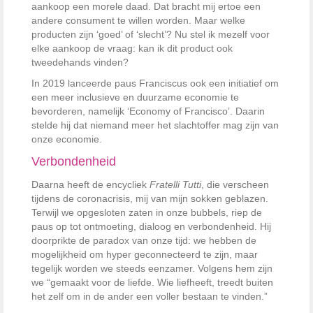
aankoop een morele daad. Dat bracht mij ertoe een
andere consument te willen worden. Maar welke
producten zijn ‘goed’ of ‘slecht’? Nu stel ik mezelf voor
elke aankoop de vraag: kan ik dit product ook
tweedehands vinden?
In 2019 lanceerde paus Franciscus ook een initiatief om
een meer inclusieve en duurzame economie te
bevorderen, namelijk ‘Economy of Francisco’. Daarin
stelde hij dat niemand meer het slachtoffer mag zijn van
onze economie.
Verbondenheid
Daarna heeft de encycliek
Fratelli Tutti
, die verscheen
tijdens de coronacrisis, mij van mijn sokken geblazen.
Terwijl we opgesloten zaten in onze bubbels, riep de
paus op tot ontmoeting, dialoog en verbondenheid. Hij
doorprikte de paradox van onze tijd: we hebben de
mogelijkheid om hyper geconnecteerd te zijn, maar
tegelijk worden we steeds eenzamer. Volgens hem zijn
we “gemaakt voor de liefde. Wie liefheeft, treedt buiten
het zelf om in de ander een voller bestaan te vinden.”