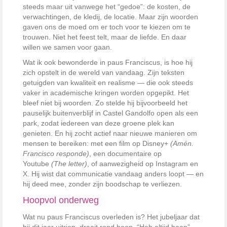
steeds maar uit vanwege het “gedoe”: de kosten, de
verwachtingen, de kledij, de locatie. Maar zijn woorden
gaven ons de moed om er toch voor te kiezen om te
trouwen. Niet het feest telt, maar de liefde. En daar
willen we samen voor gaan.
Wat ik ook bewonderde in paus Franciscus, is hoe hij
zich opstelt in de wereld van vandaag. Zijn teksten
getuigden van kwaliteit en realisme — die ook steeds
vaker in academische kringen worden opgepikt. Het
bleef niet bij woorden. Zo stelde hij bijvoorbeeld het
pauselijk buitenverblijf in Castel Gandolfo open als een
park, zodat iedereen van deze groene plek kan
genieten. En hij zocht actief naar nieuwe manieren om
mensen te bereiken: met een film op Disney+
(Amén.
Francisco responde)
, een documentaire op
Youtube
(The letter)
, of aanwezigheid op Instagram en
X. Hij wist dat communicatie vandaag anders loopt — en
hij deed mee, zonder zijn boodschap te verliezen.
Hoopvol onderweg
Wat nu paus Franciscus overleden is? Het jubeljaar dat
hij dit jaar uitriep, draait rond hoop
.
“Heb altijd hoop”,