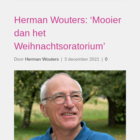
Herman Wouters: ‘Mooier
dan het
Weihnachtsoratorium’
Door
Herman Wouters
|
3 december 2021
|
0