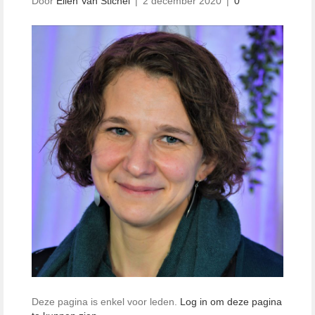
Door
Ellen Van Stichel
|
2 december 2020
|
0
Deze pagina is enkel voor leden.
Log in om deze pagina