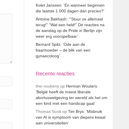
Kolet Janssen: ‘En wanneer beginnen
die laatste 1.000 dagen dan precies?’
Antoine Bakhash: ‘“Stuur ze allemaal
terug!” “Wat een held!” De reacties na
de aanslag op de Pride in Berlijn zijn
weer erg voorspelbaar’
Bernard Spitz: ‘Ode aan de
baarmoeder – de blik van een
gynaecoloog’
Recente reacties
thei noukens
op
Herman Wouters:
‘België heeft de meest liberale
abortuswetgeving ter wereld als het om
een kind met een handicap gaat’
Thomas Scott
op
Tim Brys: ‘Misbruik
van AI is symptoom van diepere kwaal
aan universiteiten’