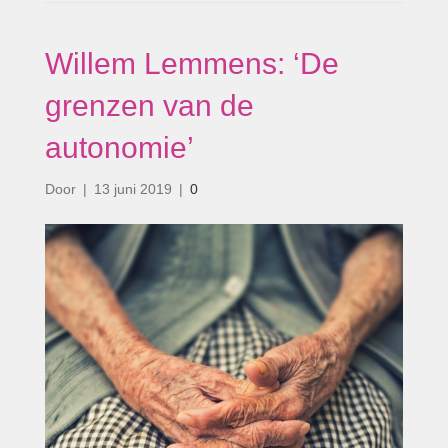
Willem Lemmens: ‘De
grenzen van de
autonomie’
Door
|
13 juni 2019
|
0