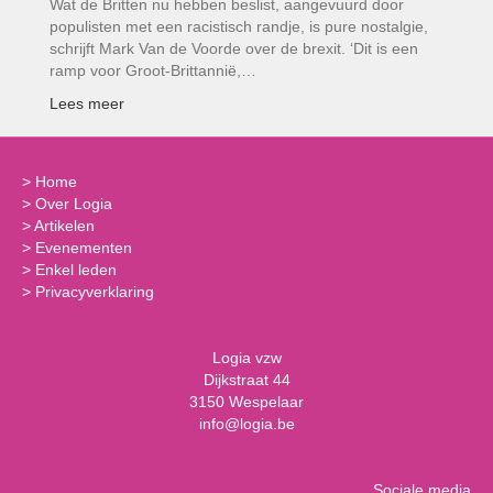
Wat de Britten nu hebben beslist, aangevuurd door
populisten met een racistisch randje, is pure nostalgie,
schrijft Mark Van de Voorde over de brexit. ‘Dit is een
ramp voor Groot-Brittannië,…
Lees meer
>
Home
>
Over Logia
>
Artikelen
>
Evenementen
>
Enkel leden
>
Privacyverklaring
Logia vzw
Dijkstraat 44
3150 Wespelaar
info@logia.be
Sociale media