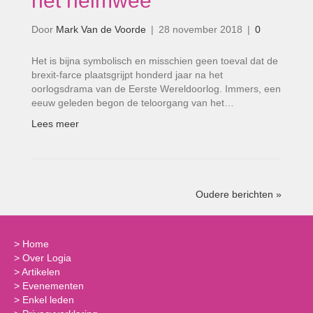
het heimwee’
Door
Mark Van de Voorde
|
28 november 2018
|
0
Het is bijna symbolisch en misschien geen toeval dat de
brexit-farce plaatsgrijpt honderd jaar na het
oorlogsdrama van de Eerste Wereldoorlog. Immers, een
eeuw geleden begon de teloorgang van het…
Lees meer
Oudere berichten »
>
Home
>
Over Logia
>
Artikelen
>
Evenementen
>
Enkel leden