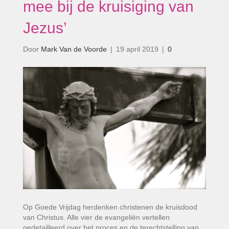
mee bij de kruisiging van
Jezus’
Door
Mark Van de Voorde
|
19 april 2019
|
0
Op Goede Vrijdag herdenken christenen de kruisdood
van Christus. Alle vier de evangeliën vertellen
gedetailleerd over het proces en de terechtstelling van