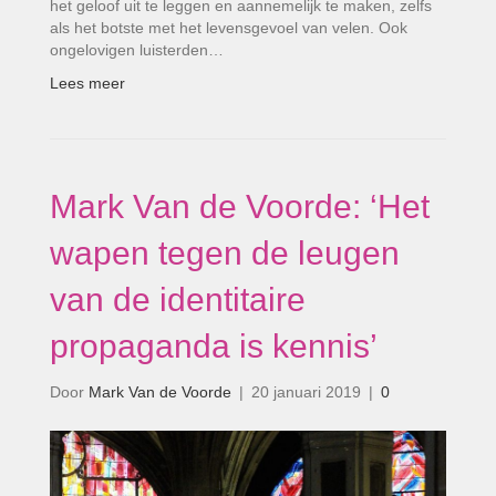
het geloof uit te leggen en aannemelijk te maken, zelfs
als het botste met het levensgevoel van velen. Ook
ongelovigen luisterden…
Lees meer
Mark Van de Voorde: ‘Het
wapen tegen de leugen
van de identitaire
propaganda is kennis’
Door
Mark Van de Voorde
|
20 januari 2019
|
0