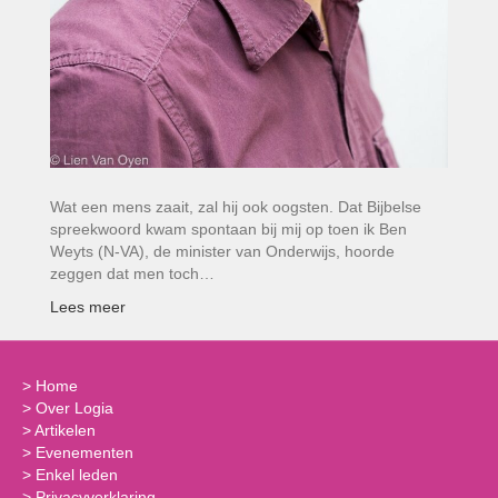
Wat een mens zaait, zal hij ook oogsten. Dat Bijbelse
spreekwoord kwam spontaan bij mij op toen ik Ben
Weyts (N-VA), de minister van Onderwijs, hoorde
zeggen dat men toch…
Lees meer
>
Home
>
Over Logia
>
Artikelen
>
Evenementen
>
Enkel leden
>
Privacyverklaring