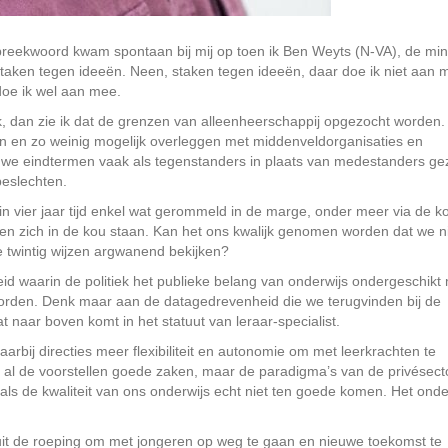
spreekwoord kwam spontaan bij mij op toen ik Ben Weyts (N-VA), de min
taken tegen ideeën. Neen, staken tegen ideeën, daar doe ik niet aan 
doe ik wel aan mee.
ijk, dan zie ik dat de grenzen van alleenheerschappij opgezocht worden.
jgen en zo weinig mogelijk overleggen met middenveldorganisaties en
uwe eindtermen vaak als tegenstanders in plaats van medestanders ge
beslechten.
 in vier jaar tijd enkel wat gerommeld in de marge, onder meer via de k
chten zich in de kou staan. Kan het ons kwalijk genomen worden dat we n
e twintig wijzen argwanend bekijken?
leid waarin de politiek het publieke belang van onderwijs ondergeschikt
orden. Denk maar aan de datagedrevenheid die we terugvinden bij de
 naar boven komt in het statuut van leraar-specialist.
daarbij directies meer flexibiliteit en autonomie om met leerkrachten te
 in al de voorstellen goede zaken, maar de paradigma’s van de privésect
als de kwaliteit van ons onderwijs echt niet ten goede komen. Het onde
nuit de roeping om met jongeren op weg te gaan en nieuwe toekomst te