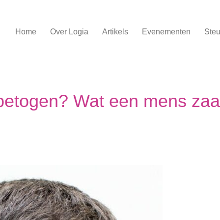
Home
Over Logia
Artikels
Evenementen
Steu
 betogen? Wat een mens zaai