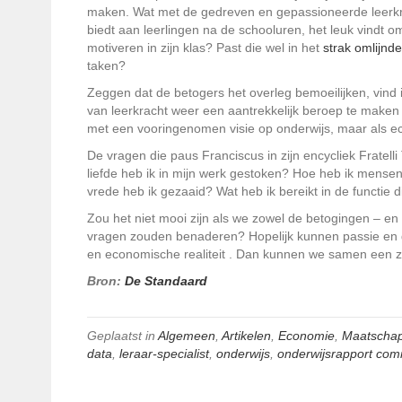
maken. Wat met de gedreven en gepassioneerde leerkrac
biedt aan leerlingen na de schooluren, het leuk vindt o
motiveren in zijn klas? Past die wel in het
strak omlijnde
taken?
Zeggen dat de betogers het overleg bemoeilijken, vind i
van leerkracht weer een aantrekkelijk beroep te maken 
met een vooringenomen visie op onderwijs, maar als ec
De vragen die paus Franciscus in zijn encycliek
Fratelli
liefde heb ik in mijn werk gestoken? Hoe heb ik mense
vrede heb ik gezaaid? Wat heb ik bereikt in de functie 
Zou het niet mooi zijn als we zowel de betogingen – en 
vragen zouden benaderen? Hopelijk kunnen passie en g
en economische realiteit . Dan kunnen we samen een 
Bron:
De Standaard
Geplaatst in
Algemeen
,
Artikelen
,
Economie
,
Maatschap
data
,
leraar-specialist
,
onderwijs
,
onderwijsrapport com