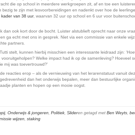
ht die op school in meerdere werkgroepen zit, af en toe een luistere
m bezig te zijn met lesvoorbereidingen en nadenkt over hoe de leerlinge
 kader van 38 uur
, waarvan 32 uur op school en 6 uur voor buitenscho
k dan ook kort door de bocht. Luister alstublieft oprecht naar onze vr
en ga echt met ons in gesprek. Niet via een commissie van enkele wijz
hte partners.
 Tutti
stelt, kunnen hierbij misschien een interessante leidraad zijn: ‘Ho
n vooruitgeholpen? Welke impact had ik op de samenleving? Hoeveel s
die mij was toevertrouwd?’
de reacties erop – als de vernieuwing van het lerarenstatuut vanuit de
edrevenheid dan het onderwijs bepalen, meer dan bestuurlijke organi
zaadje planten en hopen op een mooie oogst.
pij
,
Onderwijs & jongeren
,
Politiek
,
Slider
en getagd met
Ben Weyts
,
be
missie wijzen
,
staking