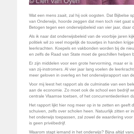
Wat een mens zaait, zal hij ook oogsten. Dat Bijbelse 
van Onderwijs, hoorde zeggen dat men toch niet gaat s
Betogen tegen een onderwijsbeleid van vier jaar, daar 
Als ik naar dat onderwijsbeleid van de voorbije jaren k
politiek wil zo veel mogelijk de touwtjes in handen kri
leerkrachten. Koepels en vakbonden worden bij de nie
en zelfs de Raad van State moet de geschillen helpen 
Er zijn middelen voor een grote hervorming, maar er is
van zij-instromers. Al vier jaar lang voelen de leerkra
meer geloven in overleg en het onderwijsrapport van d
Voor mij leest het rapport als de culminatie van een be
aan de economie. Zo moet ook de school een bedrijf w
centrale Vlaamse toetsen, of het concurrentiedenken dat
Het rapport lijkt hier nog meer op in te zetten en geeft 
schuiven, zelfs over scholen heen. Natuurlijk zitten er
het onderwijs toepassen, zal zowel de waardering voor 
is geen privébedrijf.
Waarom stapt iemand in het onderwijs? Bijna altijd va