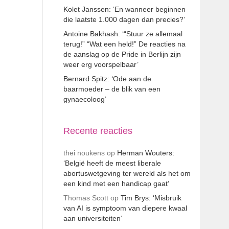
Kolet Janssen: ‘En wanneer beginnen
die laatste 1.000 dagen dan precies?’
Antoine Bakhash: ‘“Stuur ze allemaal
terug!” “Wat een held!” De reacties na
de aanslag op de Pride in Berlijn zijn
weer erg voorspelbaar’
Bernard Spitz: ‘Ode aan de
baarmoeder – de blik van een
gynaecoloog’
Recente reacties
thei noukens
op
Herman Wouters:
‘België heeft de meest liberale
abortuswetgeving ter wereld als het om
een kind met een handicap gaat’
Thomas Scott
op
Tim Brys: ‘Misbruik
van AI is symptoom van diepere kwaal
aan universiteiten’