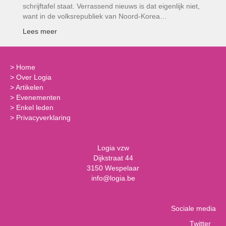
schrijftafel staat. Verrassend nieuws is dat eigenlijk niet,
want in de volksrepubliek van Noord-Korea…
Lees meer
>
Home
>
Over Logia
>
Artikelen
>
Evenementen
>
Enkel leden
>
Privacyverklaring
Logia vzw
Dijkstraat 44
3150 Wespelaar
info@logia.be
Sociale media
Twitter