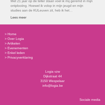
Met 21 jaar op de teller staan voel ik mij geremd in mijn
ontplooiing. Hoewel ik volop in mijn jeugd en mijn
studies aan de KULeuven zit, heb ik het…
Lees meer
>
Home
>
Over Logia
>
Artikelen
>
Evenementen
>
Enkel leden
>
Privacyverklaring
Logia vzw
Dijkstraat 44
3150 Wespelaar
info@logia.be
Sociale media