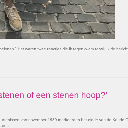
elonen.” Het waren twee reacties die ik tegenkwam terwijl ik de berich
stenen of een stenen hoop?’
beurtenissen van november 1989 markeerden het einde van de Koude O
 van…