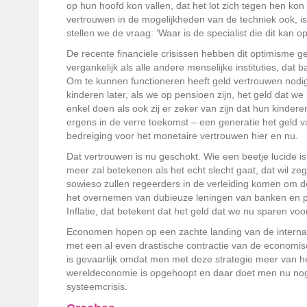
op hun hoofd kon vallen, dat het lot zich tegen hen ko
vertrouwen in de mogelijkheden van de techniek ook, i
stellen we de vraag: ‘Waar is de specialist die dit kan 
De recente financiële crisissen hebben dit optimisme ges
vergankelijk als alle andere menselijke instituties, dat
Om te kunnen functioneren heeft geld vertrouwen nodig
kinderen later, als we op pensioen zijn, het geld dat we
enkel doen als ook zij er zeker van zijn dat hun kinder
ergens in de verre toekomst – een generatie het geld v
bedreiging voor het monetaire vertrouwen hier en nu.
Dat vertrouwen is nu geschokt. Wie een beetje lucide is
meer zal betekenen als het echt slecht gaat, dat wil zeg
sowieso zullen regeerders in de verleiding komen om 
het overnemen van dubieuze leningen van banken en pri
Inflatie, dat betekent dat het geld dat we nu sparen voo
Economen hopen op een zachte landing van de internati
met een al even drastische contractie van de economisch
is gevaarlijk omdat men met deze strategie meer van he
wereldeconomie is opgehoopt en daar doet men nu nog e
systeemcrisis.