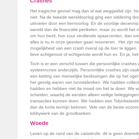
Crashes
Het tragische gevoel mag dan al wat weggeëbd zijn, he
niet. Na de tweede wereldoorlog ging een siddering doo
uitroeien door een kernoorlog. En de voorbije decennia 
wereld dan de financiële perikelen, maar zo wordt het ni
om hun bezit, hun zuur verdiende spaarcenten, dan om e
alles is nu in onze geesten gaan resoneren. Het zijn nie
mogelijkheid van een crash overal op de loer te ligge
lieve echtgenoot of echtgenote wordt hun ex. En ja, he
Toch is er een verschil tussen die persoonlijke crashes 
systeemcrisis anderzijds. Persoonlijke crashes zijn va
een ketting van menselijke beslissingen die op het oge
het gevolg waren van tunneldenken. We hadden collec
hadden en hebben niet de moed om het te doen. We 
scheiden, waarbij de eersten alleen veilige beleggin
transacties kunnen doen. We hadden een Tobinbelasti
dan de korte termijn belonen. Vele van de beste econom
lobbywerk van de grootbanken.
Woede
Leven op de rand van de catastrofe: dit is geen doemde