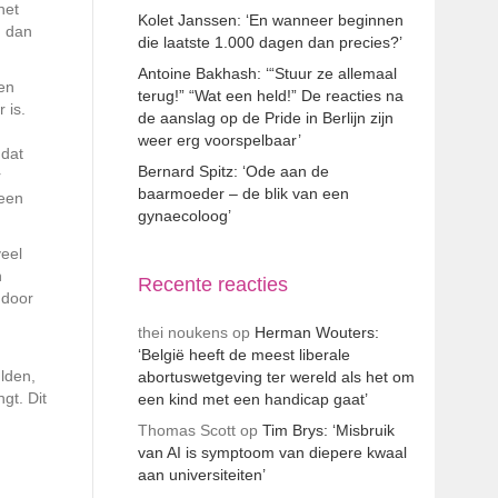
het
Kolet Janssen: ‘En wanneer beginnen
, dan
die laatste 1.000 dagen dan precies?’
Antoine Bakhash: ‘“Stuur ze allemaal
ven
terug!” “Wat een held!” De reacties na
 is.
de aanslag op de Pride in Berlijn zijn
weer erg voorspelbaar’
 dat
Bernard Spitz: ‘Ode aan de
r
baarmoeder – de blik van een
 een
gynaecoloog’
veel
n
Recente reacties
 door
thei noukens
op
Herman Wouters:
‘België heeft de meest liberale
lden,
abortuswetgeving ter wereld als het om
gt. Dit
een kind met een handicap gaat’
Thomas Scott
op
Tim Brys: ‘Misbruik
van AI is symptoom van diepere kwaal
aan universiteiten’