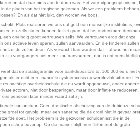
n keren en dat daar niets aan te doen was. Het vooruitgangsoptimisme, 
s in de plaats van het tragische gekomen. Als we een probleem hebben
oplossen?’ En als dat niet lukt, dan worden we boos.
chokt. Plots realiseren we ons dat geld een menselijke institutie is, e
 banken en zelfs staten kunnen failliet gaan, dat het ondenkbare denkbaar
, een oneindig groot vertrouwen zelfs. We vertrouwen erop dat onze
 in ons actieve leven sparen, zullen aanvaarden. En die kinderen zullen
en hetzelfde zullen doen. Als verwacht kan worden dat – al was het maa
an zijn voorgangers niet meer zou aanvaarden, dan is dat onmiddellijk
 weet dat de staatsgarantie voor bankdeposito’s tot 100.000 euro niet 
gen als er echt een financiële systeemcrisis op wereldvlak uitbreekt. E
de reusachtige overheidsschuld die nu wordt opgebouwd, onder andere
vate actoren, niet door besparingen, maar door inflatie te reduceren.
r ons pensioen later minder waard zal zijn.
onale conjunctuur. Geen drastische afschrijving van de dubieuze schu
e groei tot gevolg, maar een sanering die de groei niet in gevaar bren
tzelfde doet. Het probleem is de gezwollen schuldenlast die in de
en schep bovenop. Op die manier blijft men flirten met de grote