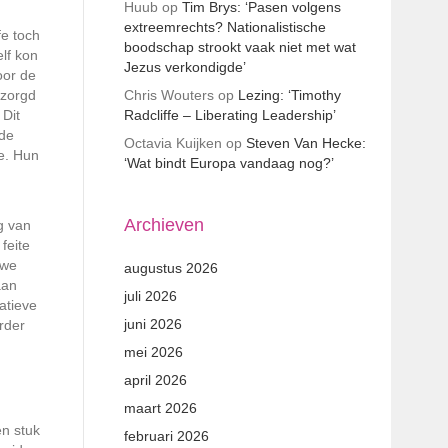
Huub
op
Tim Brys: ‘Pasen volgens
extreemrechts? Nationalistische
fe toch
boodschap strookt vaak niet met wat
lf kon
Jezus verkondigde’
oor de
ezorgd
Chris Wouters
op
Lezing: ‘Timothy
 Dit
Radcliffe – Liberating Leadership’
 de
Octavia Kuijken
op
Steven Van Hecke:
e. Hun
‘Wat bindt Europa vandaag nog?’
Archieven
g van
feite
 we
augustus 2026
aan
juli 2026
atieve
juni 2026
rder
mei 2026
april 2026
maart 2026
en stuk
februari 2026