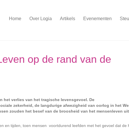
Home
Over Logia
Artikels
Evenementen
Steu
Leven op de rand van de
an het verlies van het tragische levensgevoel. De
ciale zekerheid, de langdurige afwezigheid van oorlog in het W
nsen zouden het besef van de broosheid van het mensenleven ui
ijen en tijden, toen mensen voortdurend leefden met het gevoel dat de