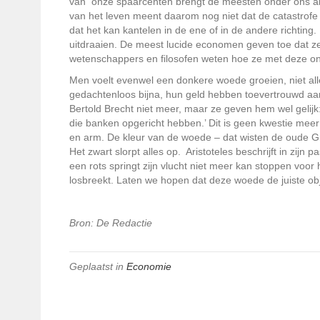
van onze spaarcenten brengt de meesten onder ons alli
van het leven meent daarom nog niet dat de catastrofe 
dat het kan kantelen in de ene of in de andere richting
uitdraaien. De meest lucide economen geven toe dat ze
wetenschappers en filosofen weten hoe ze met deze 
Men voelt evenwel een donkere woede groeien, niet allee
gedachtenloos bijna, hun geld hebben toevertrouwd a
Bertold Brecht niet meer, maar ze geven hem wel gelijk
die banken opgericht hebben.’ Dit is geen kwestie meer v
en arm. De kleur van de woede – dat wisten de oude Gr
Het zwart slorpt alles op. Aristoteles beschrijft in zi
een rots springt zijn vlucht niet meer kan stoppen voor
losbreekt. Laten we hopen dat deze woede de juiste ob
Bron: De Redactie
Geplaatst in
Economie