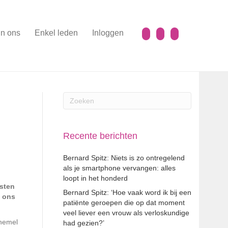
n ons
Enkel leden
Inloggen
Recente berichten
Bernard Spitz: Niets is zo ontregelend
als je smartphone vervangen: alles
loopt in het honderd
esten
Bernard Spitz: ‘Hoe vaak word ik bij een
t ons
patiënte geroepen die op dat moment
veel liever een vrouw als verloskundige
 hemel
had gezien?’