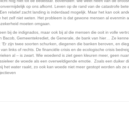
cht nog niet tot de bedelstaf. Bovendien: wie weet heeft van de broos
onvermijdelijk op ons afkomt. Leven op de rand van de catastrofe bet
. Een relatief zacht landing is inderdaad mogelijk. Maar het kan ook and
 het zelf niet weten. Het probleem is dat gewone mensen al evenmin a
onzekerheid moeten omgaan.
n bij de indignados, maar ook bij al die mensen die ooit in volle vert
an Bacob, Gemeentekrediet, de Generale, de bank van hier… Ze kenn
: ‘Er zijn twee soorten schurken, diegenen die banken beroven, en die
an links of rechts. De financiële crisis en de ecologische crisis bedreig
ieken al – is zwart. Wie woedend is ziet geen kleuren meer, geen nua
jn passieleer de woede als een overweldigende emotie. Zoals een duiker d
 hij het water raakt, zo ook kan woede niet meer gestopt worden als ze
jectieven