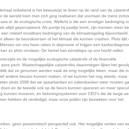
lemaal onbekend is het bewustzijn te leven op de rand van de catastro
r de wereld toen men zich ging realiseren dat voortaan de mens zichze
was er de ecologische crisis. Wellicht is die een ernstiger bedreiging v
et altijd gepercipieerd. Als puntje bij paaltje komt, zijn mensen meer b
en relatief onvatbare bedreiging van de klimaatregeling bijvoorbeeld.
t alleen de beurskoersen of het klimaat die kunnen crashen. Plots lijkt
n. Mensen om ons heen raken in depressie of krijgen een kankerdiagnos
t kan zo plots omslaan. De hemel kan eensklaps op ons hoofd vallen.
enerzijds en de mogelijke ecologische catastrofe of de financiële
ak pure pech. Maatschappelijke catastrofes daarentegen lijken het gevol
nblik dat ze genomen werden vaak de enig mogelijke leken, maar die in 
tief andere keuzes kunnen maken, of we kunnen het nog steeds, maar
weten sinds 2008 dat we spaarbanken en zakenbanken weer moeten g
gen doen en de tweede ook op de beurs kunnen opereren en meer specul
ng kunnen invoeren, en beloningssystemen voor CEO’s die de lange ee
en hebben dit verdedigd, maar onze politici zijn bezweken voor het
nken, geen pessimistisch perspectief ook. Het mogelijke verlies van e