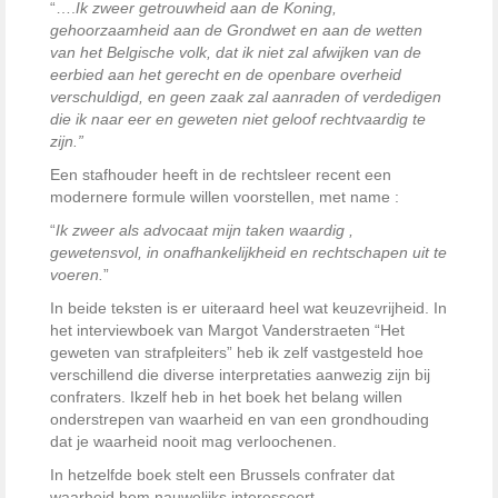
“….
Ik zweer getrouwheid aan de Koning,
gehoorzaamheid aan de Grondwet en aan de wetten
van het Belgische volk, dat ik niet zal afwijken van de
eerbied aan het gerecht en de openbare overheid
verschuldigd, en geen zaak zal aanraden of verdedigen
die ik naar eer en geweten niet geloof rechtvaardig te
zijn.”
Een stafhouder heeft in de rechtsleer recent een
modernere formule willen voorstellen, met name :
“
Ik zweer als advocaat mijn taken waardig ,
gewetensvol, in onafhankelijkheid en rechtschapen uit te
voeren.
”
In beide teksten is er uiteraard heel wat keuzevrijheid. In
het interviewboek van Margot Vanderstraeten “Het
geweten van strafpleiters” heb ik zelf vastgesteld hoe
verschillend die diverse interpretaties aanwezig zijn bij
confraters. Ikzelf heb in het boek het belang willen
onderstrepen van waarheid en van een grondhouding
dat je waarheid nooit mag verloochenen.
In hetzelfde boek stelt een Brussels confrater dat
waarheid hem nauwelijks interesseert…