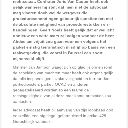
rechtsstaat. Confrater Joris Van Cauter heeft ook
gelijk wanneer hij stelt dat men niet de advocaat
mag viseren doch wel de wetgever die
procedureschendingen gebeurlijk sanctioneert met
de absolute nietigheid van procedurestukken en -
handelingen. Geert Noels heeft gelijk dat er wellicht
opnieuw een witte mars zal volgen wanneer de heer
Abdeslam vrijuit zou gaan voor een volgens het
parket ernstig terroristisch misdrijf op basis van een
taalwetgeving, die vooral in Brussel een soort
mijnenveld blijft.
Minister Jan Jambon waagt zich op glad ijs om en rond
de scheiding van machten maar heeft ook ergens gelijk
dat alle inspanningen inzake veiligheid en terreur door
politiediensten, parket, OCAD en anderen
gebagatelliseerd worden zo een taalrel de
rechtsgeldigheid van al deze moeizame prestaties zou
aantasten.
Ieder advocaat heeft bij aanvang van zijn loopbaan ooit
eenzelfde eed afgelegd, geformuleerd in artikel 429
Gerechtelijk wetboek :