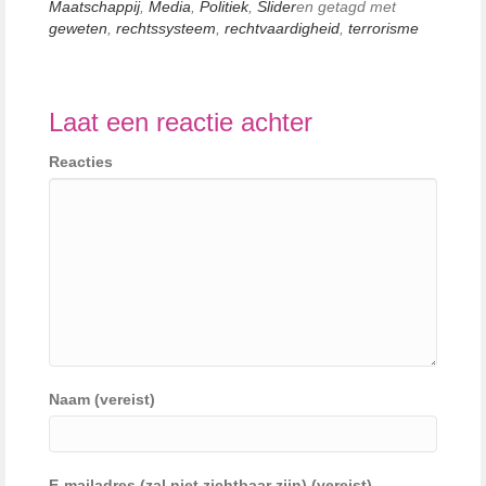
Maatschappij
,
Media
,
Politiek
,
Slider
en getagd met
geweten
,
rechtssysteem
,
rechtvaardigheid
,
terrorisme
Laat een reactie achter
Reacties
Naam (vereist)
E-mailadres (zal niet zichtbaar zijn) (vereist)