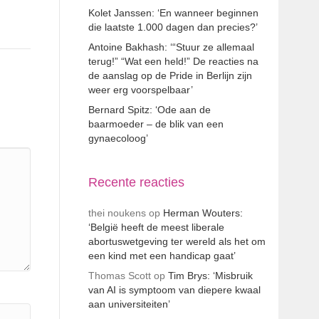
Kolet Janssen: ‘En wanneer beginnen
die laatste 1.000 dagen dan precies?’
Antoine Bakhash: ‘“Stuur ze allemaal
terug!” “Wat een held!” De reacties na
de aanslag op de Pride in Berlijn zijn
weer erg voorspelbaar’
Bernard Spitz: ‘Ode aan de
baarmoeder – de blik van een
gynaecoloog’
Recente reacties
thei noukens
op
Herman Wouters:
‘België heeft de meest liberale
abortuswetgeving ter wereld als het om
een kind met een handicap gaat’
Thomas Scott
op
Tim Brys: ‘Misbruik
van AI is symptoom van diepere kwaal
aan universiteiten’