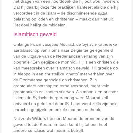
het dragen van een hoofddoek die hij ooit wou invoeren.
Dat hij daarbij dezelfde praktijken hanteert als die die hij
veroordeelt in de islam – de discriminerende
djizja
belasting op joden en christenen – maakt dan niet uit.
Het doel heiligt de middelen.
Islamitisch geweld
Onlangs kwam Jacques Mourad, de Syrisch-Katholieke
aartsbisschop van Homs naar België ter gelegenheid
van de uitgave van de Nederlandse vertaling van zijn
biografie “Een gegijzelde monnik”. Hij is een christen die
kan meespreken over islamitisch geweld. Hij groeide op
in Aleppo in een christelijke ‘ghetto’ met verhalen over
de Ottomaanse genocide op christenen. Zijn
grootouders ontsnapten ternauwernood, maar vele
grootnonkels en -tantes stierven. Als monnik en priester
tijdens de Syrische burgeroorlog werd Mourad zelf
ontvoerd en gefolterd door IS. Later werd zelfs zijn hele
parochie gegijzeld en enkele mannen onthoofd.
Net zoals Wilders traceert Mourad de bronnen van dit
geweld tot de Koran. En toch komt hij tot een heel
andere conclusie wat moslims betreft.