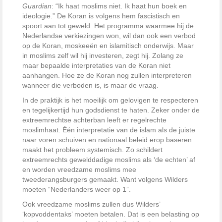
Guardian
: “Ik haat moslims niet. Ik haat hun boek en
ideologie.” De Koran is volgens hem fascistisch en
spoort aan tot geweld. Het programma waarmee hij de
Nederlandse verkiezingen won, wil dan ook een verbod
op de Koran, moskeeën en islamitisch onderwijs. Maar
in moslims zelf wil hij investeren, zegt hij. Zolang ze
maar bepaalde interpretaties van de Koran niet
aanhangen. Hoe ze de Koran nog zullen interpreteren
wanneer die verboden is, is maar de vraag.
In de praktijk is het moeilijk om gelovigen te respecteren
en tegelijkertijd hun godsdienst te haten. Zeker onder de
extreemrechtse achterban leeft er regelrechte
moslimhaat. Één interpretatie van de islam als de juiste
naar voren schuiven en nationaal beleid erop baseren
maakt het probleem systemisch. Zo schildert
extreemrechts gewelddadige moslims als ‘de echten’ af
en worden vreedzame moslims mee
tweederangsburgers gemaakt. Want volgens Wilders
moeten “Nederlanders weer op 1”.
Ook vreedzame moslims zullen dus Wilders’
‘kopvoddentaks’ moeten betalen. Dat is een belasting op