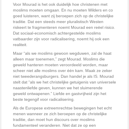
Voor Mourad is het ook duidelijk hoe christenen met
moslims moeten omgaan. En nu moeten Wilders en co
goed luisteren, want zij beroepen zich op de christelijke
traditie. Dat een steeds meer pluralistisch Westen
riskeert te fragmenteren noemt Mourad een reëel risico.
Dat sociaal-economisch achtergestelde moslims
vatbaarder zijn voor radicalisering, noemt hij ook een
realiteit.
Maar “als we moslims gewoon wegduwen, zal de haat
alleen maar toenemen,” zegt Mourad. Moslims die
geweld hanteren moeten veroordeeld worden, maar
scheer niet alle moslims over één kam. Maak ze zeker
niet tweederangsburgers. Dan handel je als IS. Mourad
stelt dat “als we het christelijke getuigenis van universele
naastenliefde geven, kunnen we het sluimerende
geweld ontwapenen.” Liefde en gastvrijheid zijn het
beste tegengif voor radicalisering.
Als de Europese extreemrechtse bewegingen het echt
menen wanneer ze zich beroepen op de christelijke
traditie, dan moet hun discours over moslims
fundamenteel veranderen. Niet dat ze op een