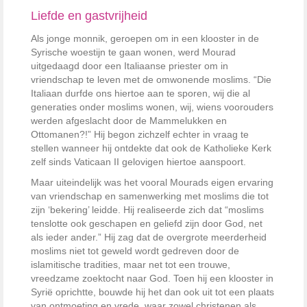
Liefde en gastvrijheid
Als jonge monnik, geroepen om in een klooster in de
Syrische woestijn te gaan wonen, werd Mourad
uitgedaagd door een Italiaanse priester om in
vriendschap te leven met de omwonende moslims. “Die
Italiaan durfde ons hiertoe aan te sporen, wij die al
generaties onder moslims wonen, wij, wiens voorouders
werden afgeslacht door de Mammelukken en
Ottomanen?!” Hij begon zichzelf echter in vraag te
stellen wanneer hij ontdekte dat ook de Katholieke Kerk
zelf sinds Vaticaan II gelovigen hiertoe aanspoort.
Maar uiteindelijk was het vooral Mourads eigen ervaring
van vriendschap en samenwerking met moslims die tot
zijn ‘bekering’ leidde. Hij realiseerde zich dat “moslims
tenslotte ook geschapen en geliefd zijn door God, net
als ieder ander.” Hij zag dat de overgrote meerderheid
moslims niet tot geweld wordt gedreven door de
islamitische tradities, maar net tot een trouwe,
vreedzame zoektocht naar God. Toen hij een klooster in
Syrië oprichtte, bouwde hij het dan ook uit tot een plaats
van ontmoeting en vrede, waar zowel christenen als