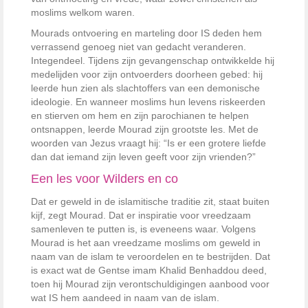
moslims welkom waren.
Mourads ontvoering en marteling door IS deden hem
verrassend genoeg niet van gedacht veranderen.
Integendeel. Tijdens zijn gevangenschap ontwikkelde hij
medelijden voor zijn ontvoerders doorheen gebed: hij
leerde hun zien als slachtoffers van een demonische
ideologie. En wanneer moslims hun levens riskeerden
en stierven om hem en zijn parochianen te helpen
ontsnappen, leerde Mourad zijn grootste les. Met de
woorden van Jezus vraagt hij: “Is er een grotere liefde
dan dat iemand zijn leven geeft voor zijn vrienden?”
Een les voor Wilders en co
Dat er geweld in de islamitische traditie zit, staat buiten
kijf, zegt Mourad. Dat er inspiratie voor vreedzaam
samenleven te putten is, is eveneens waar. Volgens
Mourad is het aan vreedzame moslims om geweld in
naam van de islam te veroordelen en te bestrijden. Dat
is exact wat de Gentse imam Khalid Benhaddou deed,
toen hij Mourad zijn verontschuldigingen aanbood voor
wat IS hem aandeed in naam van de islam.