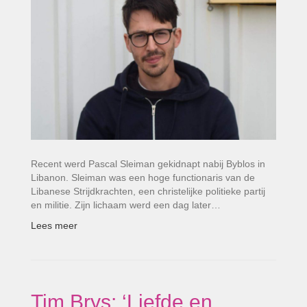
Recent werd Pascal Sleiman gekidnapt nabij Byblos in
Libanon. Sleiman was een hoge functionaris van de
Libanese Strijdkrachten, een christelijke politieke partij
en militie. Zijn lichaam werd een dag later…
Lees meer
Tim Brys: ‘Liefde en