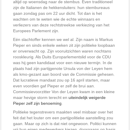
altijd op woensdag naar de stembus. Even traditioneel
zijn de Italianen de hekkensluiters: hun stembureaus
gaan zondag pas om 22 uur dicht. Tot dan is het
wachten om te weten wie de echte winnaars en
verliezers van deze rechtstreekse verkiezing van het
Europees Parlement zijn.
Eén slachtoffer kennen we wel al. Zijn naam is Markus
Pieper en sinds enkele weken zit zijn politieke loopbaan
er onverwacht op. Zijn vooruitzichten waren nochtans
rooskleurig. Als Duits Europarlementslid voor de CDU
was hij geen kandidaat voor een nieuwe termijn. In de
plaats had zijn partijgenote Ursula von der Leyen hem
als kmo-gezant aan boord van de Commissie gehesen.
Dat lucratieve mandaat zou op 16 april starten, maar
even voordien gaf Pieper er zelf de brui aan.
Commissievoorzitter Von der Leyen kwam in een kleine
maar hevige storm terecht en
uiteindelijk weigerde
Pieper zelf zijn benoeming
.
Politieke tegenstrevers maakten veel misbaar over het
feit dat het louter om een partijpolitieke aanstelling zou
gaan. Maar op zich is dat niet ongewoon. Politici kunnen
vrij hun eigen medewerkers kiezen, doorgaans op basis