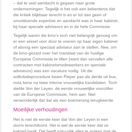
– dat te veel aandacht is gegaan naar grote
ondernemingen. Tegelijk is het ook een bekentenis dat
die kritiek blijkbaar terecht is en er tot dan geen of
onvoldoende expertise en aandacht was in haar kabinet,
bij haar speciale adviseurs en in de hele Commissie.
Tegelijk waren die kmo’s toch niet belangrijk genoeg om
er een wissel voor door te voeren op haar eigen kabinet
of alsnog een speciaal adviseur aan te stellen. Nee, om
de kmo-gezant over het mandaat van de huidige
Europese Commissie te tillen (want dan vervallen alle
contracten met kabinetsmedewerkers en speciale
adviseurs) was een vacature nodig. Uit die
sollicitatieprocedure kwam Pieper pas als derde uit bus,
nota bene na twee interne vrouwelijke kandidaten. Toch
stelde Von der Leyen, de eerste vrouwelijke voorzitter
van de Europese Commissie, hem aan. Niet
verwonderlijk dat dat als een boemerang terugkeerde.
Moeilijke verhoudingen
Het is niet de eerste keer dat Von der Leyen in een
storm terechtkomt. Het is wel de eerste keer dat ze
bakzeil haalt. Dat heeft natuurlijk alles te maken met de